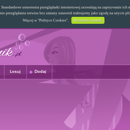
s. Standardowe ustawienia przeglądarki internetowej zezwalają na zapisywanie i
e przeglądania serwisu bez zmiany ustawień traktujemy jako zgodę na użycie pl
Więcej w "
Polityce Cookies
".
Rozumiem, zamknij
Losuj
Dodaj