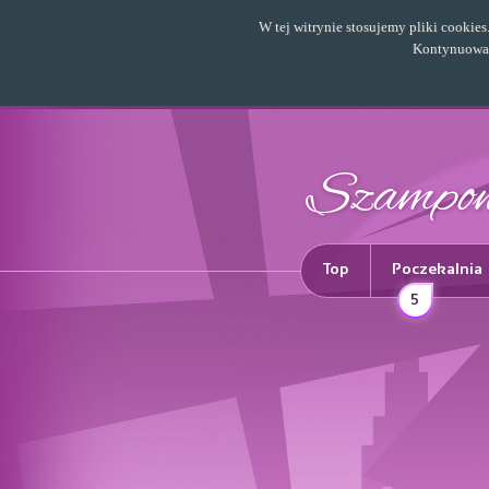
W tej witrynie stosujemy pliki cookie
Kontynuowani
Top
Poczekalnia
5