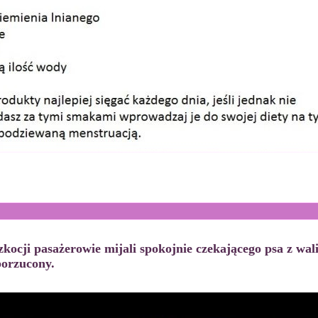
kocji pasażerowie mijali spokojnie czekającego psa z waliz
porzucony.