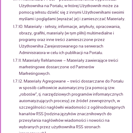
Użytkownika na Portalu, w której Użytkownik może za
pomocą tekstu dzielić się z innymi Użytkownikami swoimi
myślami i poglądami (wyrażać je) i zamieszczać Materiały.
1.7.10. Materiały - teksty, informacje, artykuły, opracowania,
obrazy, grafiki, materiały (w tym pliki) multimedialne i
programy oraz inne treści zamieszczone przez
Użytkownika Zarejestrowanego na serwerach
Administratora w celu ich publikacji na Portalu.
1.7.11. Materiały Reklamowe – Materiały zawierające treści
marketingowe dostarczone od Partnerów
Marketingowych.
1.7.12. Materiały Agregowane – treści dostarczane do Portalu
w sposób całkowicie automatyczny (za pomocą tzw.
„robotów”, tj. narzędziowych programów informatycznych
automatyzujących procesy) ze źródeł zewnętrznych, w
szczególności nagłówki wiadomości z ogólnodostępnych
kanałów RSS [rodzina języków znacznikowych do
przesyłania nagłówków wiadomości i nowości na
wybranych przez użytkownika RSS stronach