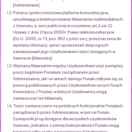
[Administrator].
1.2. Portal to społecznościowa platforma komunikacyjna,
umożliwiająca kolekcjonowanie Materiałów multimedialnych
z Internetu, tj. sieci publicznej w rozumieniu art.2 ust.22
Ustawy z dnia 21 lipca 2000r. Prawo telekomunikacyjne
(Dz.U. 2000, nr 73, poz. 852 z późn.zm.), przeznaczona do
wymiany informacji, opinii i spostrzeżeń dotyczących
zainteresowań jego Użytkowników i treści dostępnych w
Internecie [Materiały].
1.3. Wymiana Materiałów między Użytkownikami oraz pomiędzy
poszczególnymi Portalami zarządzanymi przez
Administratora, jak i w ramach danego Portalu odbywa się za
pomocą publikowanych przez Użytkowników na tych forach
Komentarzy / Postów, w których Użytkownicy mogą
zamieszczać też Materiały.
1.4. Treści zamieszczane na podobnych funkcjonalnie Portalach
zarządzanych przez Administratora, w tym na Portalu
Szamponik.pl są dostępne dla wszystkich użytkowników
Internetu, jednakże z pełnej funkcjonalności Portalu mogą