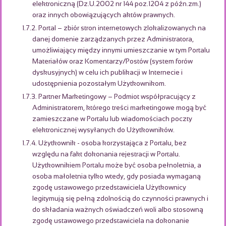
elektroniczną (Dz.U.2002 nr 144 poz.1204 z późn.zm.)
oraz innych obowiązujących aktów prawnych.
1.7.2. Portal – zbiór stron internetowych zlokalizowanych na
danej domenie zarządzanych przez Administratora,
umożliwiający między innymi umieszczanie w tym Portalu
Materiałów oraz Komentarzy/Postów (system forów
dyskusyjnych) w celu ich publikacji w Internecie i
udostępnienia pozostałym Użytkownikom.
1.7.3. Partner Marketingowy – Podmiot współpracujący z
Administratorem, którego treści marketingowe mogą być
zamieszczane w Portalu lub wiadomościach poczty
elektronicznej wysyłanych do Użytkowników.
1.7.4. Użytkownik - osoba korzystająca z Portalu, bez
względu na fakt dokonania rejestracji w Portalu.
Użytkownikiem Portalu może być osoba pełnoletnia, a
osoba małoletnia tylko wtedy, gdy posiada wymaganą
zgodę ustawowego przedstawiciela Użytkownicy
legitymują się pełną zdolnością do czynności prawnych i
do składania ważnych oświadczeń woli albo stosowną
zgodę ustawowego przedstawiciela na dokonanie