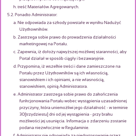
h. treść Materiałów Agregowanych.
5.2. Ponadto Administrator:
a. Nie odpowiada za szkody powstałe w wyniku Nadużyć
Użytkowników.
b. Zastrzega sobie prawo do prowadzenia działalności
marketingowej na Portalu.
c. Zapewnia, iż dołoży najwyższej możliwej staranności, aby
Portal działał w sposób ciągły i bezawaryjnie.
d. Przypomina, iż wszelkie treści i dane zamieszczone na
Portalu przez Użytkowników są ich własnością,
stanowiskiem i ich opiniami, a nie własnością,
stanowiskiem, opinią Administratora.
e. Administrator zastrzega sobie prawo do zakończenia
funkcjonowania Portalu wobec wystąpienia uzasadnionej
przyczyny, która uniemożliwi jego działalność - w terminie
30[trzydziestu] dni od jej wystąpienia - przy braku
możliwości jej usunięcia. Informacja o zdarzeniu zostanie
podana niezwłocznie w Regulaminie.
f. Administrator nie odpowiada za niedostosowanie przez