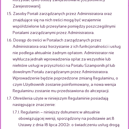
korzystać tylko osoby zarejestrowane [Użytkownicy
Zarejestrowani].
1.5. Zasoby Portali zarządzanych przez Administratora oraz
znajdujące się na nich treści mogą być wzajemnie
współdzielone lub przesyłane pomiędzy poszczególnymi
Portalami zarządzanymi przez Administratora.
1.6. Dostęp do treści w Portalach zarządzanych przez
Administratora oraz korzystanie z ich funkcjonalności i usług
nie podlega aktualnie żadnym opłatom. Administrator nie
wyklucza jednak wprowadzenia opłat za wszystkie lub
niektóre usługi w przyszłości na Portalu Szamponik.pl lub
dowolnym Portalu zarządzanym przez Administratora.
Wprowadzenie będzie poprzedzone zmianą Regulaminu, o
czym Użytkownik zostanie poinformowany, a nowa wersja
Regulaminu zostanie mu przedstawiona do akceptacji.
1.7. Określenia użyte w niniejszym Regulaminie posiadają
następujące znaczenie:
1.7.1. Regulamin – niniejszy dokument w aktualnie
obowiązującej wersji, sporządzony na podstawie art.8
Ustawy z dnia 18 lipca 2002r. o świadczeniu usług drogą