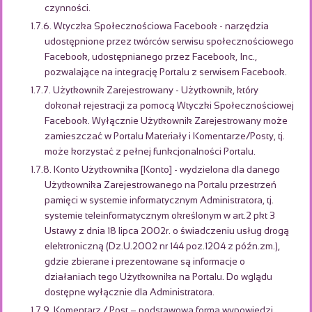
czynności.
1.7.6. Wtyczka Społecznościowa Facebook - narzędzia
udostępnione przez twórców serwisu społecznościowego
Facebook, udostępnianego przez Facebook, Inc.,
pozwalające na integrację Portalu z serwisem Facebook.
1.7.7. Użytkownik Zarejestrowany - Użytkownik, który
dokonał rejestracji za pomocą Wtyczki Społecznościowej
Facebook. Wyłącznie Użytkownik Zarejestrowany może
zamieszczać w Portalu Materiały i Komentarze/Posty, tj.
może korzystać z pełnej funkcjonalności Portalu.
1.7.8. Konto Użytkownika [Konto] - wydzielona dla danego
Użytkownika Zarejestrowanego na Portalu przestrzeń
pamięci w systemie informatycznym Administratora, tj.
systemie teleinformatycznym określonym w art.2 pkt 3
Ustawy z dnia 18 lipca 2002r. o świadczeniu usług drogą
elektroniczną (Dz.U.2002 nr 144 poz.1204 z późn.zm.),
gdzie zbierane i prezentowane są informacje o
działaniach tego Użytkownika na Portalu. Do wglądu
dostępne wyłącznie dla Administratora.
1.7.9. Komentarz / Post – podstawowa forma wypowiedzi