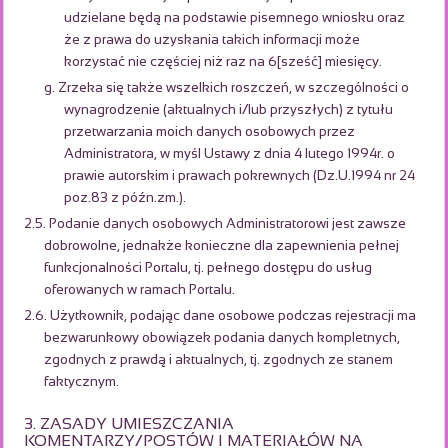
udzielane będą na podstawie pisemnego wniosku oraz
że z prawa do uzyskania takich informacji może
korzystać nie częściej niż raz na 6[sześć] miesięcy.
g. Zrzeka się także wszelkich roszczeń, w szczególności o
wynagrodzenie (aktualnych i/lub przyszłych) z tytułu
przetwarzania moich danych osobowych przez
Administratora, w myśl Ustawy z dnia 4 lutego 1994r. o
prawie autorskim i prawach pokrewnych (Dz.U.1994 nr 24
poz.83 z późn.zm.).
2.5. Podanie danych osobowych Administratorowi jest zawsze
dobrowolne, jednakże konieczne dla zapewnienia pełnej
funkcjonalności Portalu, tj. pełnego dostępu do usług
oferowanych w ramach Portalu.
2.6. Użytkownik, podając dane osobowe podczas rejestracji ma
bezwarunkowy obowiązek podania danych kompletnych,
zgodnych z prawdą i aktualnych, tj. zgodnych ze stanem
faktycznym.
3. ZASADY UMIESZCZANIA
KOMENTARZY/POSTÓW I MATERIAŁÓW NA