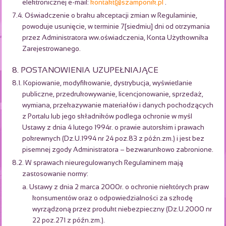
elektronicznej e-mail:
kontakt@szamponik.pl
.
7.4. Oświadczenie o braku akceptacji zmian w Regulaminie,
powoduje usunięcie, w terminie 7[siedmiu] dni od otrzymania
przez Administratora ww.oświadczenia, Konta Użytkownika
Zarejestrowanego.
8. POSTANOWIENIA UZUPEŁNIAJĄCE
8.1. Kopiowanie, modyfikowanie, dystrybucja, wyświetlanie
publiczne, przedrukowywanie, licencjonowanie, sprzedaż,
wymiana, przekazywanie materiałów i danych pochodzących
z Portalu lub jego składników podlega ochronie w myśl
Ustawy z dnia 4 lutego 1994r. o prawie autorskim i prawach
pokrewnych (Dz.U.1994 nr 24 poz.83 z późn.zm.) i jest bez
pisemnej zgody Administratora – bezwarunkowo zabronione.
8.2. W sprawach nieuregulowanych Regulaminem mają
zastosowanie normy:
a. Ustawy z dnia 2 marca 2000r. o ochronie niektórych praw
konsumentów oraz o odpowiedzialności za szkodę
wyrządzoną przez produkt niebezpieczny (Dz.U.2000 nr
22 poz.271 z późn.zm.).