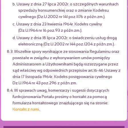
b. Ustawy z dnia 27 lipca 2002r. o szczególnych warunkach
sprzedaży konsumenckiej oraz o zmianie Kodeksu
cywilnego (Dz.U.2002 nr 141 poz.1176 z późn.zm.).
c. Ustawy z dnia 23 kwietnia 1964r. Kodeks cywilny
(Dz.U.1964 nr 16 poz.93 z późn.zm.).
d. Ustawy z dnia 18 lipca 2002r. o świadczeniu usług drogą
elektroniczną (Dz.U.2002 nr 144 poz.1204 z późn.zm.).
8.3. Wszelkie spory wynikające ze stosowania Regulaminu oraz
powstałe w związku z wykonywaniem umów pomiędzy
Administratorem a Użytkownikami będą rozstrzygane przez
sąd właściwy wg odpowiednich przepisów art.16-46 Ustawy z
dnia 17 listopada 1964r. Kodeks postępowania cywilnego
Dz.U.1964 nr 43 poz.296 z późn.zm.
8.4. W sprawach uwag, komentarzy i sugestii dotyczących
funkcjonowania Portalu prosimy o kontakt za pomocą
formularza kontaktowego znajdującego się na stronie:
Kontakt z nami
.