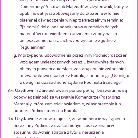
względem umieszczonych przez Użytkownika
Komentarzy/Postów lub Materiałów, Użytkownik, który je
opublikował, jest zobowiązany do złożenia w formie
pisemnej oświadczenia w nieprzekraczalnym terminie:
7[siedmiu] dni o: posiadaniu praw autorskich do tych
materiałów i potwierdzeniu udzielenia zgody na ich
umieszczenie na oraz ich wykorzystanie zgodne z
Regulaminem.
g. W przypadku udowodnienia przez inny Podmiot roszczeń
względem umieszczonych przez Użytkownika danych
objętych prawem autorskim, zostaną one niezwłocznie i
bezwarunkowo usunięte z Portalu, z adnotacją: „Usunięto
z uwagi na uzasadnione żądanie Podmiotu trzeciego.”
3.4. Użytkownik Zarejestrowany ponosi pełną i bezwarunkową
odpowiedzialność za wszystkie Komentarze/Posty oraz
Materiały, które zamieścił świadomie, własnoręcznie lub
poprzez Podmiot trzeci na Portalu.
3.4. Użytkownik zobowiązuje się, że w momencie wystąpienia
przez inny Podmiot z uzasadnionymi roszczeniami w
stosunku do Administratora z tytułu naruszenia