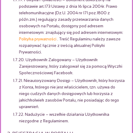
1.7.19. Polityka Prywatności – dokument utworzony na
podstawie art.173 Ustawy z dnia 16 lipca 2004r. Prawo
telekomunikacyjne (Dz.U. 2004 nr 171 poz.1800 z
późn.zm.) regulujący zasady przetwarzania danych
osobowych na Portalu, dostępny pod adresem
internetowym: znajdujący się pod adresem internetowym:
Polityka prywatności
. Treść Regulaminu należy zawsze
rozpatrywać łącznie z treścią aktualnej Polityki
Prywatności.
1.7.20. Użytkownik Zalogowany – Użytkownik
Zarejestrowany, który zalogował się za pomocą Wtyczki
Społecznościowej Facebook.
1.7.21. Nieautoryzowany Dostęp – Użytkownik, który korzysta
z Konta, którego nie jest właścicielem, tzn. używa do
niego cudzych danych dostępowych lub korzysta z
jakichkolwiek zasobów Portalu, nie posiadając do tego
uprawnień.
1.7.22. Nadużycie – wszelkie działania Użytkownika
niezgodne z Regulaminem.