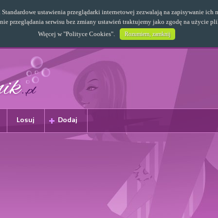
s. Standardowe ustawienia przeglądarki internetowej zezwalają na zapisywanie i
e przeglądania serwisu bez zmiany ustawień traktujemy jako zgodę na użycie pl
Więcej w "
Polityce Cookies
".
Rozumiem, zamknij
Losuj
Dodaj