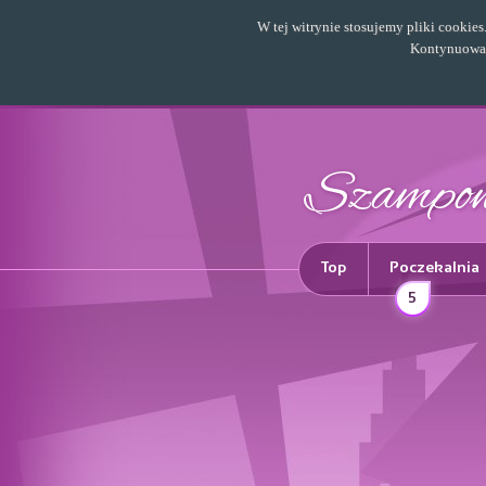
W tej witrynie stosujemy pliki cookie
Kontynuowani
Top
Poczekalnia
5