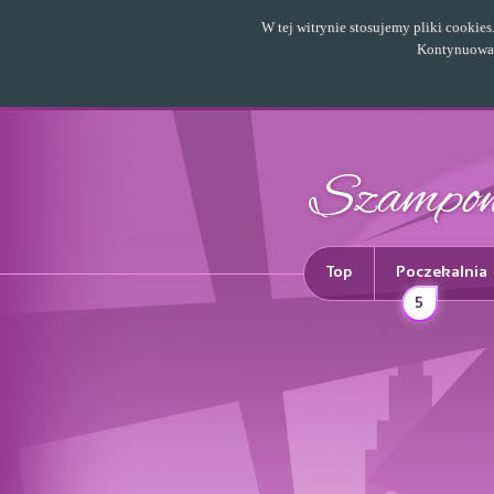
W tej witrynie stosujemy pliki cookie
Kontynuowani
Top
Poczekalnia
5