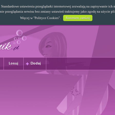
s. Standardowe ustawienia przeglądarki internetowej zezwalają na zapisywanie i
e przeglądania serwisu bez zmiany ustawień traktujemy jako zgodę na użycie pl
Więcej w "
Polityce Cookies
".
Rozumiem, zamknij
Losuj
Dodaj