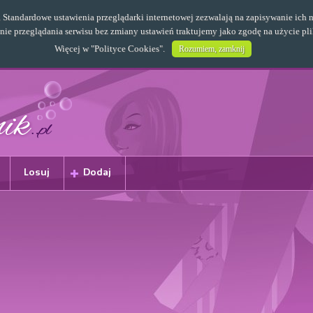
s. Standardowe ustawienia przeglądarki internetowej zezwalają na zapisywanie i
e przeglądania serwisu bez zmiany ustawień traktujemy jako zgodę na użycie pl
Więcej w "
Polityce Cookies
".
Rozumiem, zamknij
Losuj
Dodaj