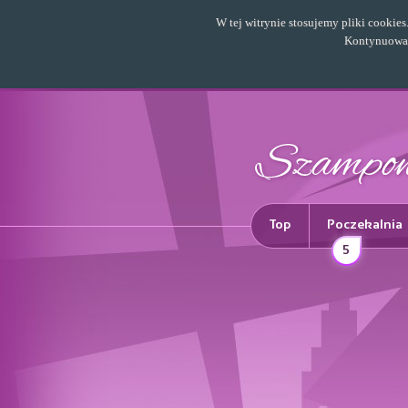
W tej witrynie stosujemy pliki cookie
Kontynuowani
Top
Poczekalnia
5