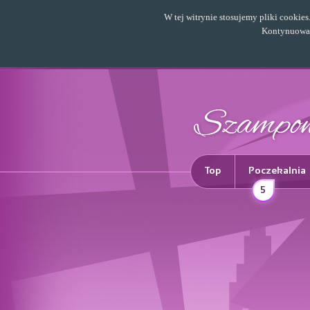
W tej witrynie stosujemy pliki cookie
Kontynuowani
Top
Poczekalnia
5