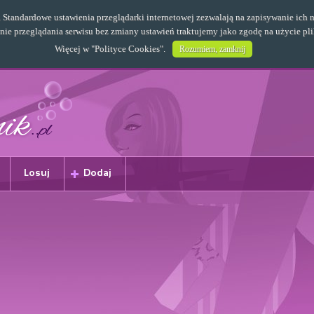
s. Standardowe ustawienia przeglądarki internetowej zezwalają na zapisywanie i
e przeglądania serwisu bez zmiany ustawień traktujemy jako zgodę na użycie pl
Więcej w "
Polityce Cookies
".
Rozumiem, zamknij
Losuj
Dodaj