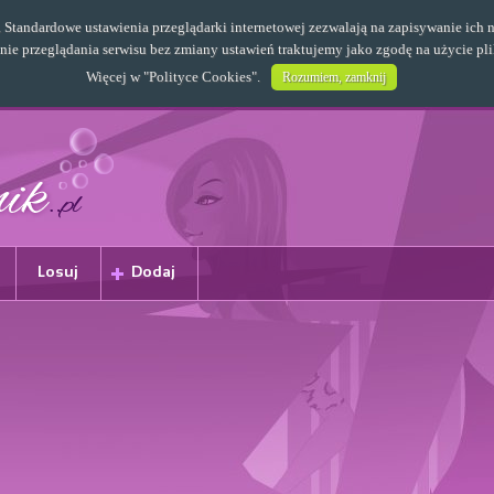
s. Standardowe ustawienia przeglądarki internetowej zezwalają na zapisywanie i
e przeglądania serwisu bez zmiany ustawień traktujemy jako zgodę na użycie pl
Więcej w "
Polityce Cookies
".
Rozumiem, zamknij
Losuj
Dodaj