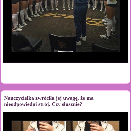
Nauczycielka zwróciła jej uwagę, że ma
nieodpowiedni strój. Czy słusznie?