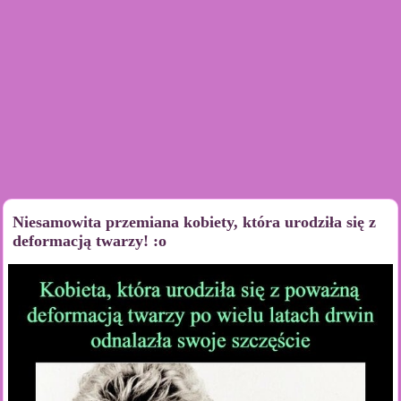
Niesamowita przemiana kobiety, która urodziła się z
deformacją twarzy! :o