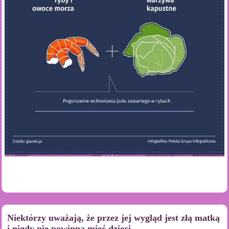
Niektórzy uważają, że przez jej wygląd jest złą matką
i nigdy nie powinna mieć dzieci...