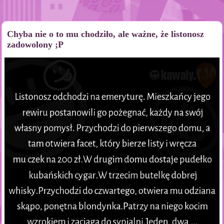
Chyba nie o to mu chodziło, ale ważne, że listonosz
zadowolony ;P