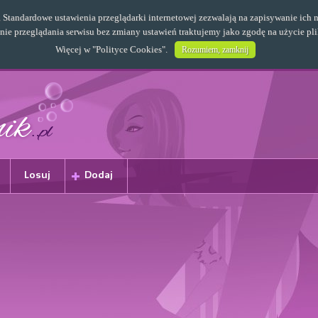
s. Standardowe ustawienia przeglądarki internetowej zezwalają na zapisywanie i
e przeglądania serwisu bez zmiany ustawień traktujemy jako zgodę na użycie pl
Więcej w "
Polityce Cookies
".
Rozumiem, zamknij
Losuj
Dodaj