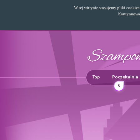
W tej witrynie stosujemy pliki cookie
Kontynuowani
Top
Poczekalnia
5