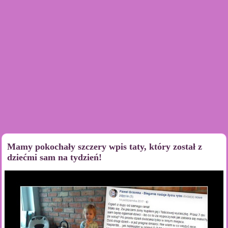
Mamy pokochały szczery wpis taty, który został z
dziećmi sam na tydzień!