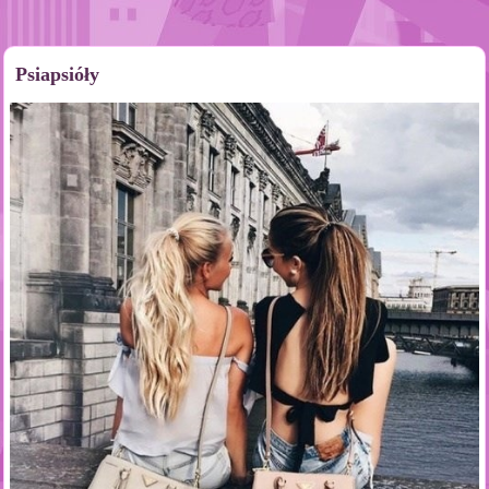
Psiapsióły