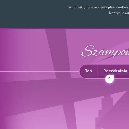
W tej witrynie stosujemy pliki cookie
Kontynuowani
Top
Poczekalnia
5