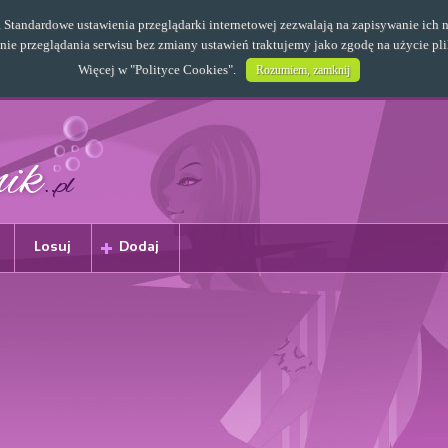
s. Standardowe ustawienia przeglądarki internetowej zezwalają na zapisywanie i
e przeglądania serwisu bez zmiany ustawień traktujemy jako zgodę na użycie pl
Więcej w "
Polityce Cookies
".
Rozumiem, zamknij
Losuj
Dodaj