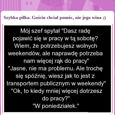
Szybka piłka. Gościu chciał pomóc, nie jego wina ;)