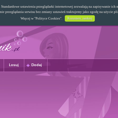
s. Standardowe ustawienia przeglądarki internetowej zezwalają na zapisywanie i
e przeglądania serwisu bez zmiany ustawień traktujemy jako zgodę na użycie pl
Więcej w "
Polityce Cookies
".
Rozumiem, zamknij
Losuj
Dodaj