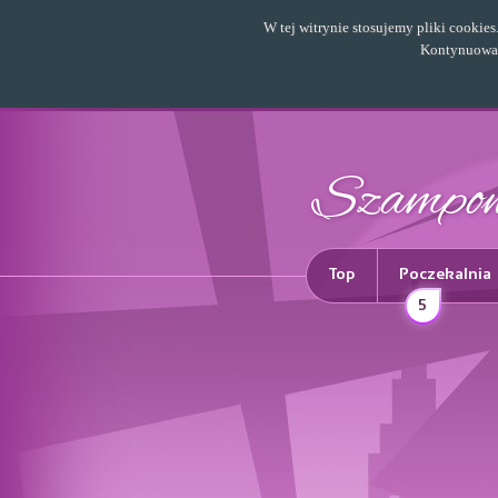
W tej witrynie stosujemy pliki cookie
Kontynuowani
Top
Poczekalnia
5