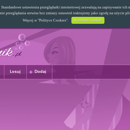
s. Standardowe ustawienia przeglądarki internetowej zezwalają na zapisywanie i
e przeglądania serwisu bez zmiany ustawień traktujemy jako zgodę na użycie pl
Więcej w "
Polityce Cookies
".
Rozumiem, zamknij
Losuj
Dodaj