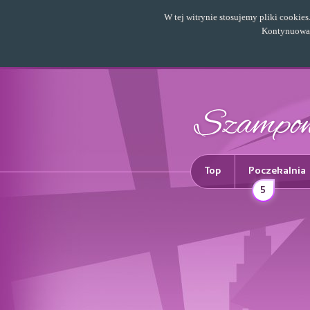
W tej witrynie stosujemy pliki cookie
Kontynuowani
Top
Poczekalnia
5