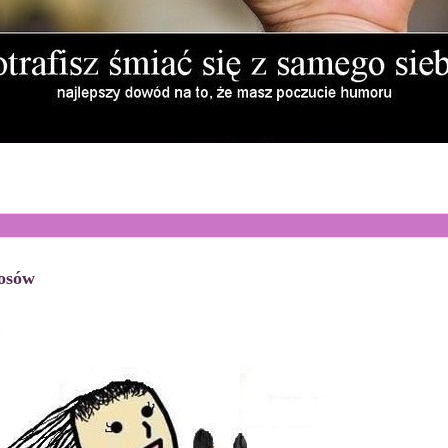
łosów