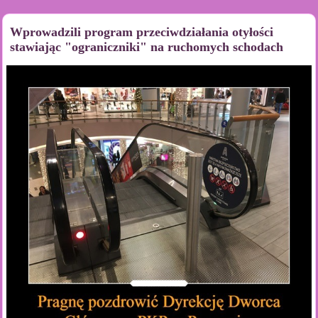
Wprowadzili program przeciwdziałania otyłości
stawiając "ograniczniki" na ruchomych schodach