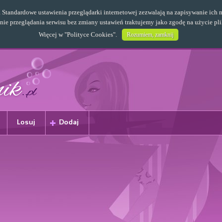
s. Standardowe ustawienia przeglądarki internetowej zezwalają na zapisywanie i
e przeglądania serwisu bez zmiany ustawień traktujemy jako zgodę na użycie pl
Więcej w "
Polityce Cookies
".
Rozumiem, zamknij
Losuj
Dodaj