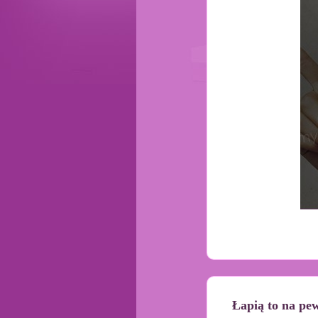
Łapią to na pe