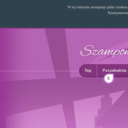
W tej witrynie stosujemy pliki cookie
Kontynuowani
Top
Poczekalnia
5