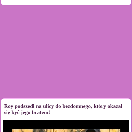
Roy podszedł na ulicy do bezdomnego, który okazał
się być jego bratem!