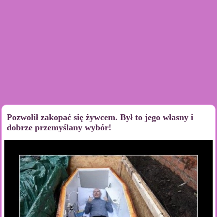
Pozwolił zakopać się żywcem. Był to jego własny i
dobrze przemyślany wybór!