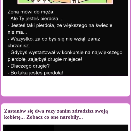
Zastanów się dwa razy zanim zdradzisz swoją
kobietę... Zobacz co one narobiły...