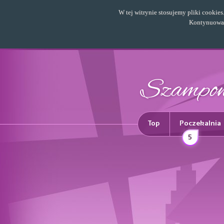
W tej witrynie stosujemy pliki cookie
Kontynuowani
Top
Poczekalnia
5