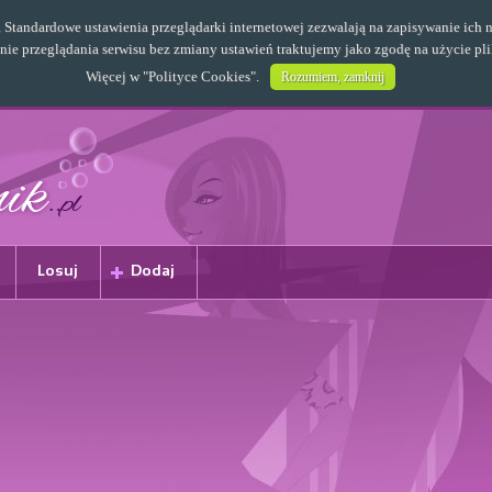
s. Standardowe ustawienia przeglądarki internetowej zezwalają na zapisywanie i
e przeglądania serwisu bez zmiany ustawień traktujemy jako zgodę na użycie pl
Więcej w "
Polityce Cookies
".
Rozumiem, zamknij
Losuj
Dodaj