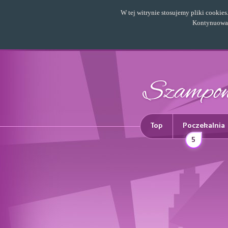
W tej witrynie stosujemy pliki cookie
Kontynuowani
Top
Poczekalnia
5