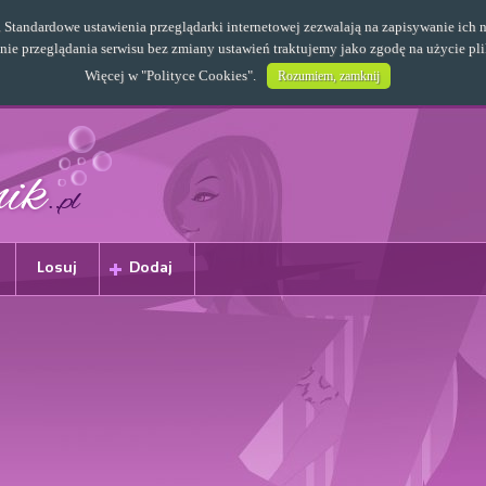
s. Standardowe ustawienia przeglądarki internetowej zezwalają na zapisywanie i
e przeglądania serwisu bez zmiany ustawień traktujemy jako zgodę na użycie pl
Więcej w "
Polityce Cookies
".
Rozumiem, zamknij
Losuj
Dodaj