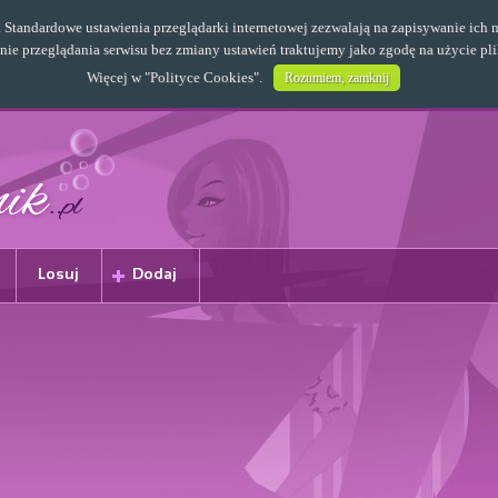
s. Standardowe ustawienia przeglądarki internetowej zezwalają na zapisywanie i
e przeglądania serwisu bez zmiany ustawień traktujemy jako zgodę na użycie pl
Więcej w "
Polityce Cookies
".
Rozumiem, zamknij
Losuj
Dodaj