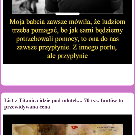
List z Titanica idzie pod młotek... 70 tys. funtów to
przewidywana cena