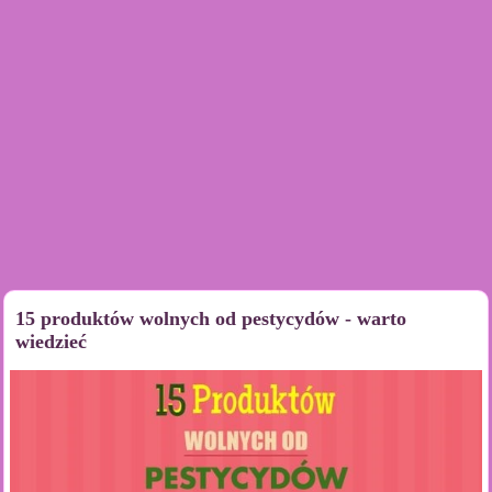
15 produktów wolnych od pestycydów - warto
wiedzieć