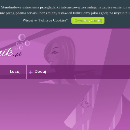
s. Standardowe ustawienia przeglądarki internetowej zezwalają na zapisywanie i
e przeglądania serwisu bez zmiany ustawień traktujemy jako zgodę na użycie pl
Więcej w "
Polityce Cookies
".
Rozumiem, zamknij
Losuj
Dodaj