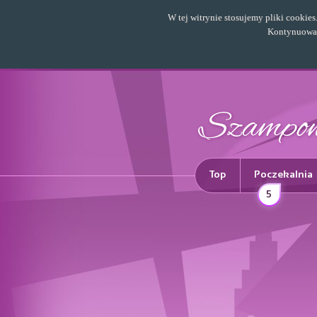
W tej witrynie stosujemy pliki cookie
Kontynuowani
Top
Poczekalnia
5