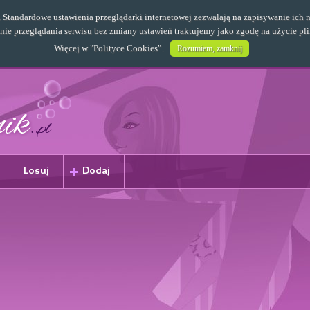
s. Standardowe ustawienia przeglądarki internetowej zezwalają na zapisywanie i
e przeglądania serwisu bez zmiany ustawień traktujemy jako zgodę na użycie pl
Więcej w "
Polityce Cookies
".
Rozumiem, zamknij
Losuj
Dodaj