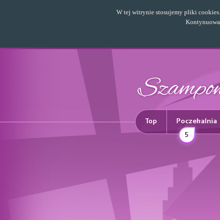
W tej witrynie stosujemy pliki cookie
Kontynuowani
Top
Poczekalnia
5