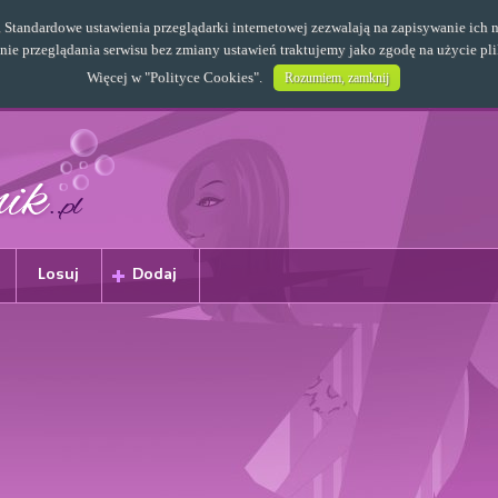
s. Standardowe ustawienia przeglądarki internetowej zezwalają na zapisywanie i
e przeglądania serwisu bez zmiany ustawień traktujemy jako zgodę na użycie pl
Więcej w "
Polityce Cookies
".
Rozumiem, zamknij
Losuj
Dodaj