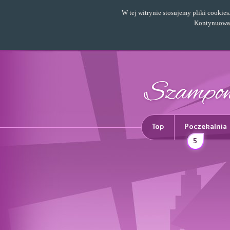
W tej witrynie stosujemy pliki cookie
Kontynuowani
Top
Poczekalnia
5