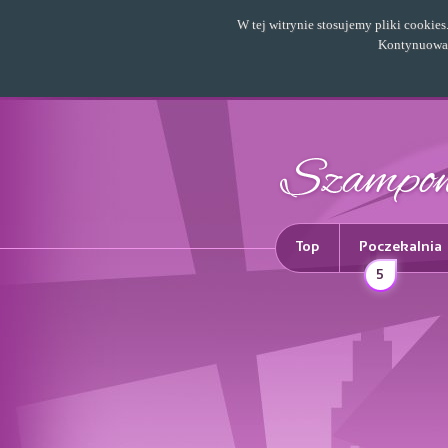
W tej witrynie stosujemy pliki cookie
Kontynuowani
Top
Poczekalnia
5