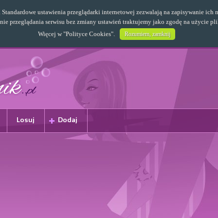
s. Standardowe ustawienia przeglądarki internetowej zezwalają na zapisywanie i
e przeglądania serwisu bez zmiany ustawień traktujemy jako zgodę na użycie pl
Więcej w "
Polityce Cookies
".
Rozumiem, zamknij
Losuj
Dodaj