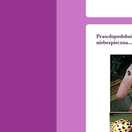
Prawdopodobnie 
niebezpieczna..