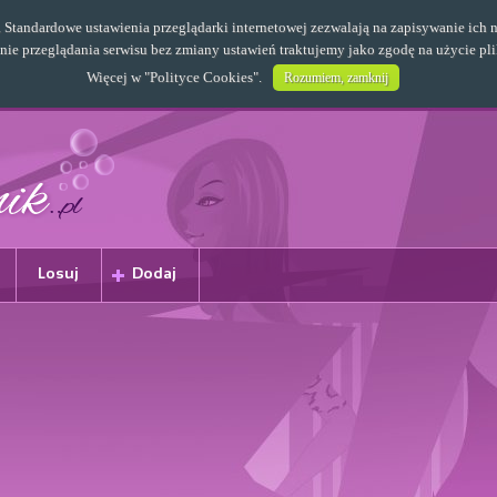
s. Standardowe ustawienia przeglądarki internetowej zezwalają na zapisywanie i
e przeglądania serwisu bez zmiany ustawień traktujemy jako zgodę na użycie pl
Więcej w "
Polityce Cookies
".
Rozumiem, zamknij
Losuj
Dodaj