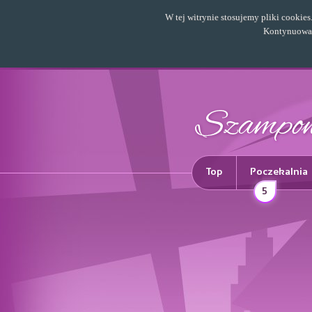
W tej witrynie stosujemy pliki cookie
Kontynuowani
Top
Poczekalnia
5