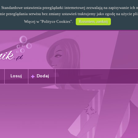
s. Standardowe ustawienia przeglądarki internetowej zezwalają na zapisywanie i
e przeglądania serwisu bez zmiany ustawień traktujemy jako zgodę na użycie pl
Więcej w "
Polityce Cookies
".
Rozumiem, zamknij
Losuj
Dodaj