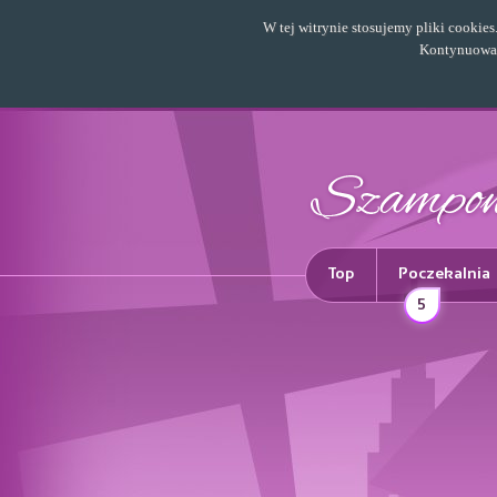
W tej witrynie stosujemy pliki cookie
Kontynuowani
Top
Poczekalnia
5