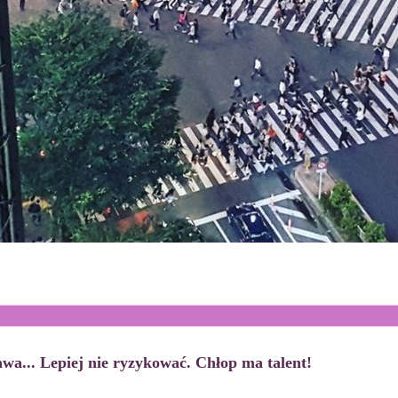
wa... Lepiej nie ryzykować. Chłop ma talent!