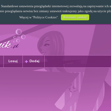
s. Standardowe ustawienia przeglądarki internetowej zezwalają na zapisywanie i
e przeglądania serwisu bez zmiany ustawień traktujemy jako zgodę na użycie pl
Więcej w "
Polityce Cookies
".
Rozumiem, zamknij
Losuj
Dodaj