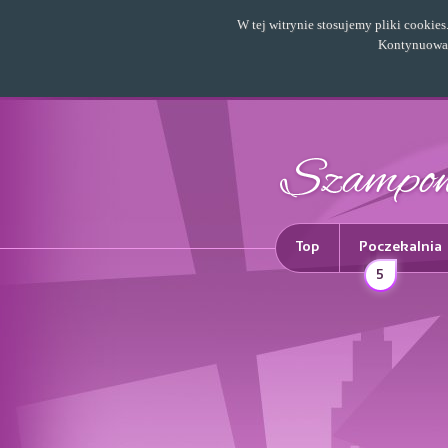
W tej witrynie stosujemy pliki cookie
Kontynuowani
Top
Poczekalnia
5