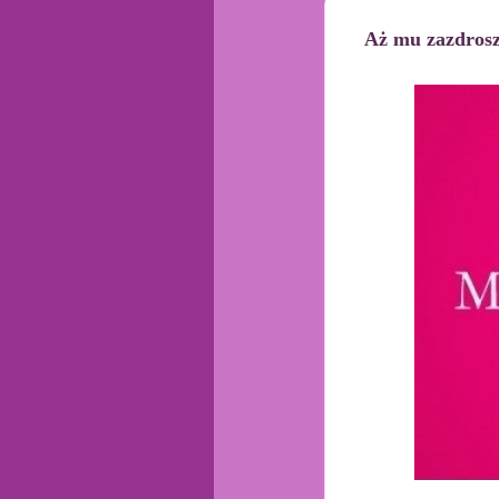
Aż mu zazdros