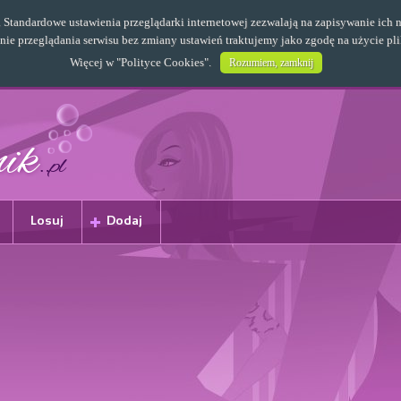
s. Standardowe ustawienia przeglądarki internetowej zezwalają na zapisywanie i
e przeglądania serwisu bez zmiany ustawień traktujemy jako zgodę na użycie pl
Więcej w "
Polityce Cookies
".
Rozumiem, zamknij
Losuj
Dodaj