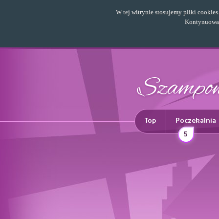
W tej witrynie stosujemy pliki cookie
Kontynuowani
Top
Poczekalnia
5