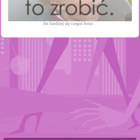
Im bardziej się czegoś boisz...