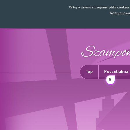
W tej witrynie stosujemy pliki cookie
Kontynuowani
Top
Poczekalnia
5