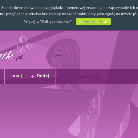
s. Standardowe ustawienia przeglądarki internetowej zezwalają na zapisywanie i
e przeglądania serwisu bez zmiany ustawień traktujemy jako zgodę na użycie pl
Więcej w "
Polityce Cookies
".
Rozumiem, zamknij
Losuj
Dodaj