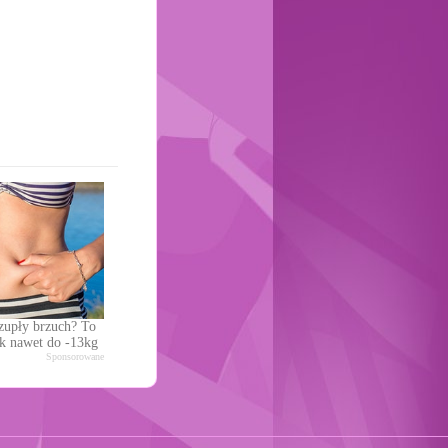
zupły brzuch? To
k nawet do -13kg
Sponsorowane