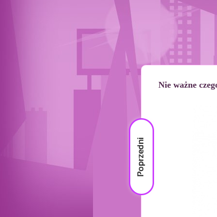
Nie ważne czego
Poprzedni
materiał