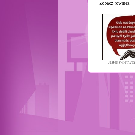
Zobacz rownież:
Jestes świetnym