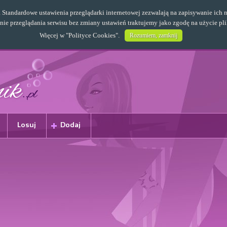
s. Standardowe ustawienia przeglądarki internetowej zezwalają na zapisywanie i
e przeglądania serwisu bez zmiany ustawień traktujemy jako zgodę na użycie pl
Więcej w "
Polityce Cookies
".
Rozumiem, zamknij
Losuj
Dodaj