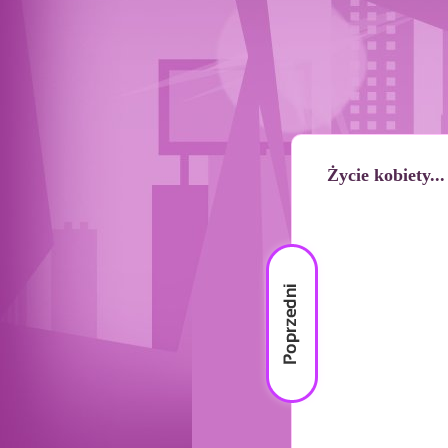
Życie kobiety...
Poprzedni
materiał