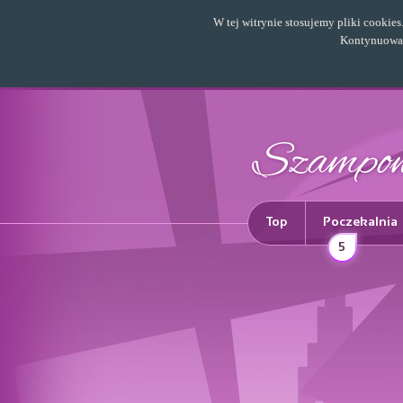
W tej witrynie stosujemy pliki cookie
Kontynuowani
Top
Poczekalnia
5