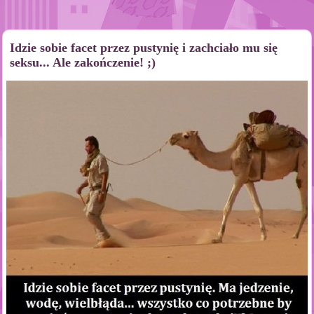
Idzie sobie facet przez pustynię i zachciało mu się
seksu... Ale zakończenie! ;)