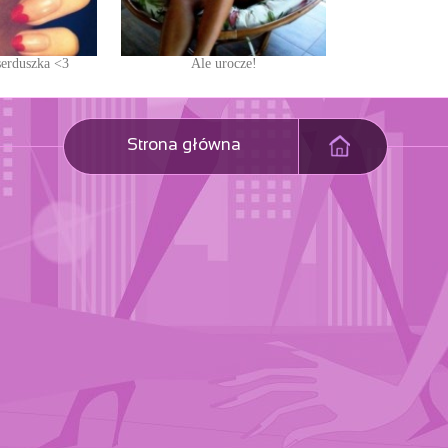
serduszka <3
Ale urocze!
Strona główna