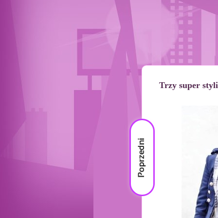
Trzy super styl
Poprzedni
materiał