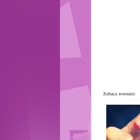
Zobacz rownież: