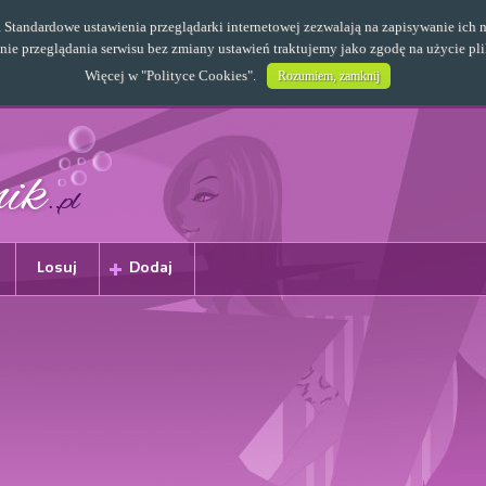
s. Standardowe ustawienia przeglądarki internetowej zezwalają na zapisywanie i
e przeglądania serwisu bez zmiany ustawień traktujemy jako zgodę na użycie pl
Więcej w "
Polityce Cookies
".
Rozumiem, zamknij
Losuj
Dodaj