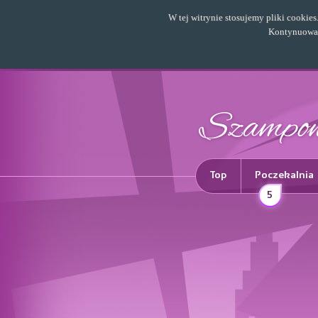
W tej witrynie stosujemy pliki cookie
Kontynuowani
Top
Poczekalnia
5