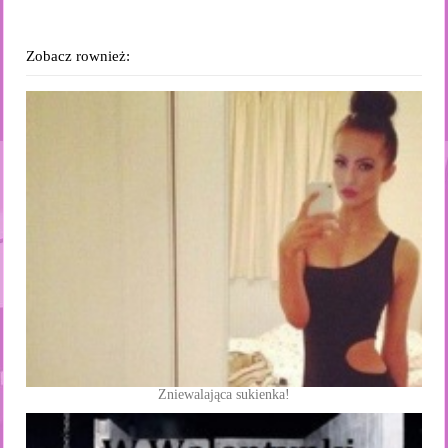
Zobacz rownież:
Zniewalająca sukienka!