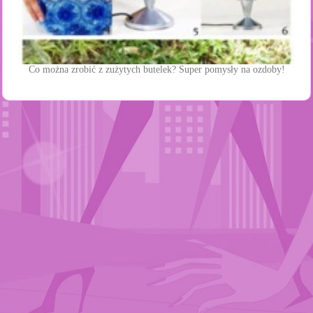
Co można zrobić z zużytych butelek? Super pomysły na ozdoby!