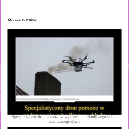
Zobacz rownież:
Specjalistyczny dron pomoże w wykrywaniu szkodliwego składu
chemicznego dymu